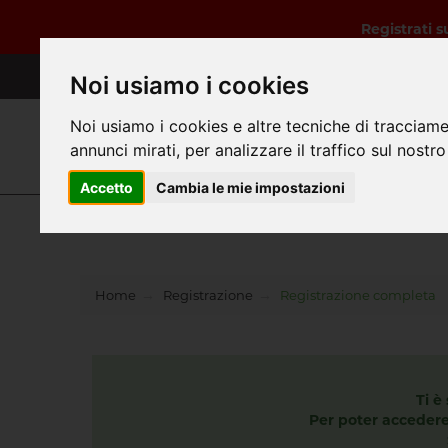
Registrati 
Noi usiamo i cookies
Noi usiamo i cookies e altre tecniche di tracciame
annunci mirati, per analizzare il traffico sul nostro
Cerca
Accetto
Cambia le mie impostazioni
Hom
Home
Registrazione
Registrazione completa
Ti è
Per poter accedere 