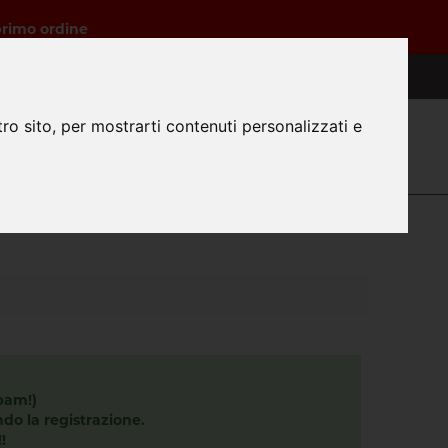
primo ordine
3316819096
ro sito, per mostrarti contenuti personalizzati e
0
Login
Registrazione
Carrello
Faq
spam!)
do la registrazione.
!