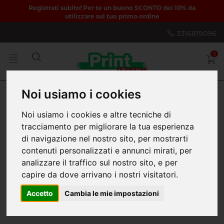
Registrati subito! Per te un buono SCONTO del 10% da
utilizzare sul tuo primo ordine
3316819096
0
Noi usiamo i cookies
Home
Striscioni Pubblicitari
Telo rete Mesh microforata
Noi usiamo i cookies e altre tecniche di
Rete Mesh Micoroforata
tracciamento per migliorare la tua esperienza
di navigazione nel nostro sito, per mostrarti
contenuti personalizzati e annunci mirati, per
Rete Mesh microforata di PVC
analizzare il traffico sul nostro sito, e per
Promo
A partire da € 12,50
capire da dove arrivano i nostri visitatori.
Striscioni in rete mesh microforata di PVC, personalizzabili nel
formato e nella grafica; il taglio a misura è sempre incluso nel prezzo.
Accetto
Cambia le mie impostazioni
Stampa digitale HP Latex in esacromia.
Soluzione ideale per maxi affissioni, reti cantiere e coperture e molto
altro.