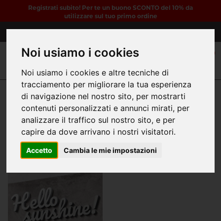
Registrati subito! Per te un buono SCONTO del 10% da
utilizzare sul tuo primo ordine
3316819096
Noi usiamo i cookies
0
Noi usiamo i cookies e altre tecniche di
tracciamento per migliorare la tua esperienza
di navigazione nel nostro sito, per mostrarti
contenuti personalizzati e annunci mirati, per
Home
Lettere stampa 3D
Lettere 3D
analizzare il traffico sul nostro sito, e per
capire da dove arrivano i nostri visitatori.
Accetto
Cambia le mie impostazioni