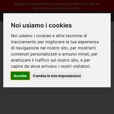
Registrati subito! Per te un buono SCONTO del 10% da
utilizzare sul tuo primo ordine
3316819096
Noi usiamo i cookies
0
Noi usiamo i cookies e altre tecniche di
tracciamento per migliorare la tua esperienza
di navigazione nel nostro sito, per mostrarti
contenuti personalizzati e annunci mirati, per
Home
Iscrizione newsletter
analizzare il traffico sul nostro sito, e per
capire da dove arrivano i nostri visitatori.
Ricevi le ultime novità e promozioni!
Accetto
Cambia le mie impostazioni
Registrazione avvenuta con successo!