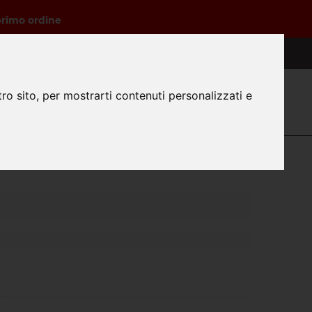
primo ordine
3316819096
0
ro sito, per mostrarti contenuti personalizzati e
Login
Registrazione
Carrello
Faq