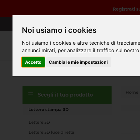
Registrati 
Noi usiamo i cookies
Noi usiamo i cookies e altre tecniche di tracciame
annunci mirati, per analizzare il traffico sul nostro
Cerca
Accetto
Cambia le mie impostazioni
Hom
Home
Scegli il tuo prodotto
Lettere stampa 3D
Lettere 3D
Lettere 3D luce diretta