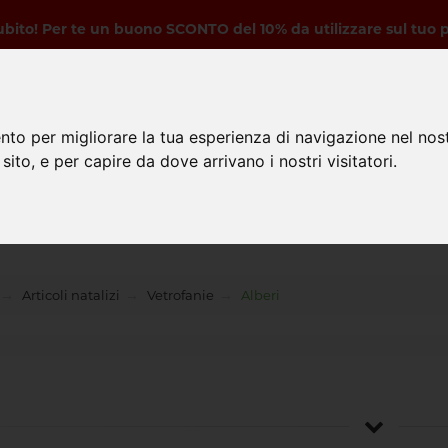
subito! Per te un buono SCONTO del 10% da utilizzare sul tuo 
Serve aiuto
Contattaci
nto per migliorare la tua esperienza di navigazione nel nost
 sito, e per capire da dove arrivano i nostri visitatori.
e
Prodotti
Promozioni
Articoli natalizi
Vetrofanie
Alberi