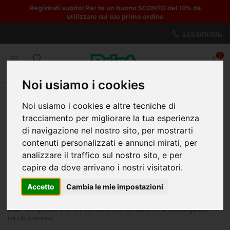
Registrati subito! Per te un buono SCONTO del 10% da
utilizzare sul tuo primo ordine
3316819096
0
Noi usiamo i cookies
Noi usiamo i cookies e altre tecniche di
Home
Targhe personalizzate
Targhe per ufficio
tracciamento per migliorare la tua esperienza
Targa plexiglas
Targa plexiglas
di navigazione nel nostro sito, per mostrarti
contenuti personalizzati e annunci mirati, per
Targa plexiglas per ufficio
analizzare il traffico sul nostro sito, e per
capire da dove arrivano i nostri visitatori.
A partire da € 68,00
Scegli le nostre targhe in plexiglas trasparente per presentarti al
Accetto
Cambia le mie impostazioni
pubblico in maniera elegante e moderna. Potrai personalizzarle con
il tuo brand e le tue informazioni tramite stampa digitale o incisione
laser. Lo spessore di 10 mm. valorizza al massimo la tua targa e la
rende preziosa.