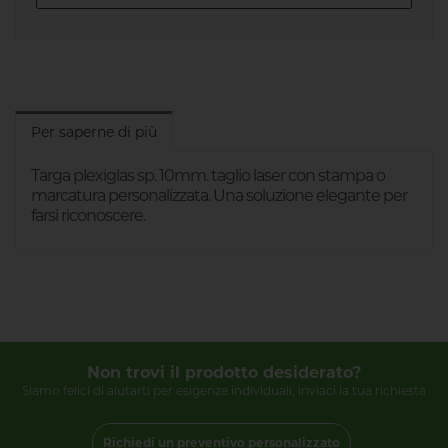
Per saperne di più
Targa plexiglas sp. 10mm. taglio laser con stampa o
marcatura personalizzata. Una soluzione elegante per
farsi riconoscere.
Non trovi il prodotto desiderato?
Siamo felici di aiutarti per esigenze individuali, inviaci la tua richiesta
Richiedi un preventivo personalizzato