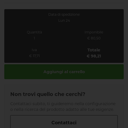
Data di spedizione
Lun 24
Quantità
Imponibile
1
€ 80,50
Totale
Iva
€ 98,21
€ 17,71
Aggiungi al carrello
Non trovi quello che cerchi?
Contattaci subito, ti guideremo nella configurazione
o nella ricerca del prodotto adatto alle tue esigenze.
Contattaci