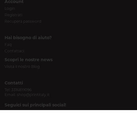
Account
Login
Registrati
Recupera password
Hai bisogno di aiuto?
Faq
Contattaci
Scopri le nostre news
Visita il nostro Blog
Contatti
Tel:
3316819096
Email:
shop@printitaly.it
Seguici sui principali social!